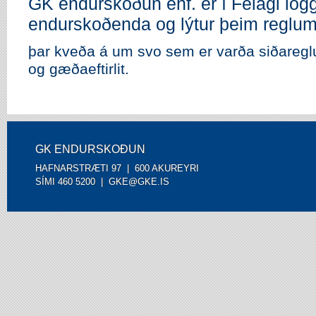
GK endurskoðun ehf. er í Félagi lögg
endurskoðenda og lýtur þeim reglu
þar kveða á um svo sem er varða siðareg
og gæðaeftirlit.
GK ENDURSKOÐUN
HAFNARSTRÆTI 97 | 600 AKUREYRI
SÍMI 460 5200 |
GKE@GKE.IS