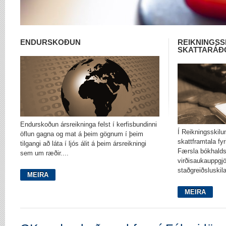
ENDURSKOÐUN
REIKNINGSS
SKATTARÁÐ
Endurskoðun ársreikninga felst í kerfisbundinni
Í Reikningsskilu
öflun gagna og mat á þeim gögnum í þeim
skattframtala fyr
tilgangi að láta í ljós álit á þeim ársreikningi
Færsla bókhalds
sem um ræðir....
virðisaukauppgj
staðgreiðsluskil
MEIRA
MEIRA