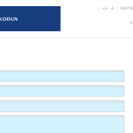
+A
-A
VEFT
F