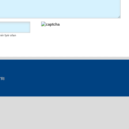
ér fyrir ofan
YRI