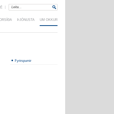
RÉ
ORSÍÐA
ÞJÓNUSTA
UM OKKUR
Fyrirspurnir