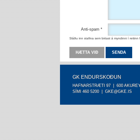
Anti-spam
Sláðu inn stafina sem birtast á myndinni í reitinn h
GK ENDURSKOÐUN
HAFNARSTRÆTI 97 | 600 AKURE
SÍMI 460 5200 |
GKE@GKE.IS