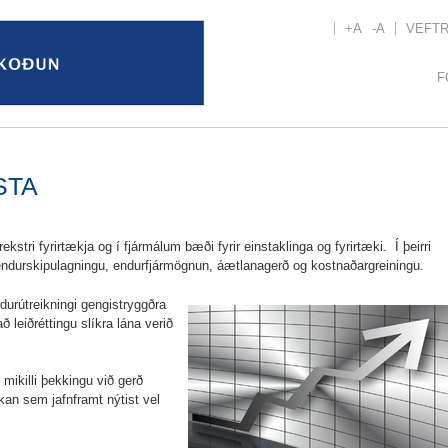
+A
-A
VEFT
F
STA
ekstri fyrirtækja og í fjármálum bæði fyrir einstaklinga og fyrirtæki. Í þeirri
a endurskipulagningu, endurfjármögnun, áætlanagerð og kostnaðargreiningu.
urútreikningi gengistryggðra
leiðréttingu slíkra lána verið
mikilli þekkingu við gerð
kan sem jafnframt nýtist vel