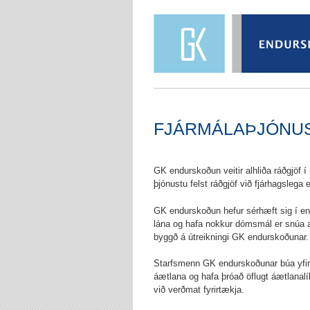
FJÁRMÁLAÞJÓNU
GK endurskoðun veitir alhliða ráðgjöf í r
þjónustu felst ráðgjöf við fjárhagsleg
GK endurskoðun hefur sérhæft sig í end
lána og hafa nokkur dómsmál er snúa að 
byggð á útreikningi GK endurskoðunar.
Starfsmenn GK endurskoðunar búa yfir 
áætlana og hafa þróað öflugt áætlanalí
við verðmat fyrirtækja.