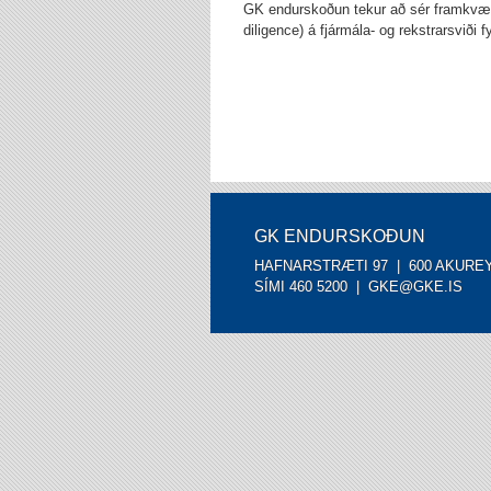
GK endurskoðun tekur að sér framkvæ
diligence) á fjármála- og rekstrarsviði f
GK ENDURSKOÐUN
HAFNARSTRÆTI 97 | 600 AKURE
SÍMI 460 5200 |
GKE@GKE.IS