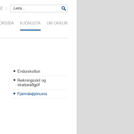
RÉ
ORSÍÐA
ÞJÓNUSTA
UM OKKUR
Endurskoðun
Reikningsskil og
skattaráðgjöf
Fjármálaþjónusta