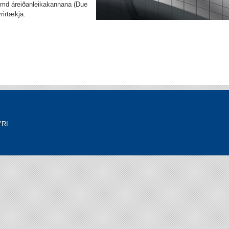
md áreiðanleikakannana (Due
yrirtækja.
YRI